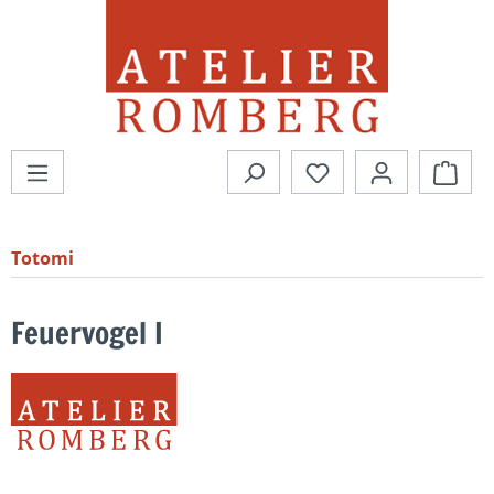
alt springen
Du hast 0 Produkte
Totomi
Feuervogel I